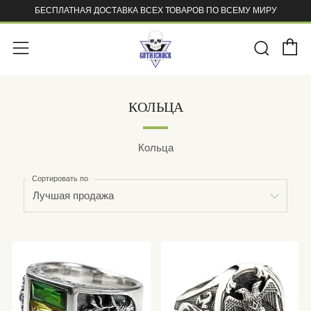
БЕСПЛАТНАЯ ДОСТАВКА ВСЕХ ТОВАРОВ ПО ВСЕМУ МИРУ
К
Поис
Меню
КОЛЬЦА
Кольца
Сортировать по